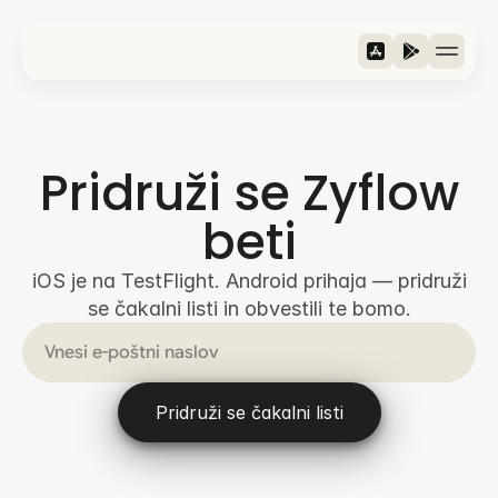
Funkcije
Kolesarji
Pridruži se Zyflow
Podatki
Prenesi
beti
›
Jezik / Language
English
iOS je na TestFlight. Android prihaja — pridruži
se čakalni listi in obvestili te bomo.
Pridruži se čakalni listi